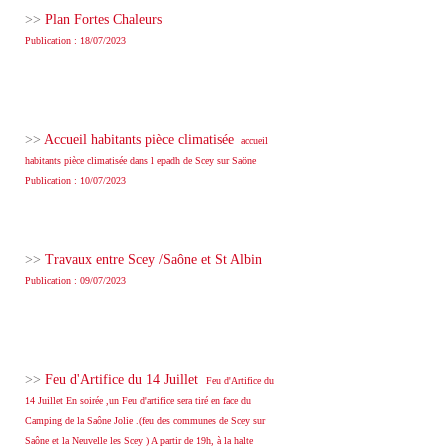
>>
Plan Fortes Chaleurs
Publication : 18/07/2023
>>
Accueil habitants pièce climatisée
accueil
habitants pièce climatisée dans l epadh de Scey sur Saöne
Publication : 10/07/2023
>>
Travaux entre Scey /Saône et St Albin
Publication : 09/07/2023
>>
Feu d'Artifice du 14 Juillet
Feu d'Artifice du
14 Juillet En soirée ,un Feu d'artifice sera tiré en face du
Camping de la Saône Jolie .(feu des communes de Scey sur
Saône et la Neuvelle les Scey ) A partir de 19h, à la halte