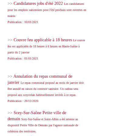
>>
Candidatures jobs d'été 2022
Les candidatures
pour les emplois saisonniers pour l'été prochain sont ouvertes en
mairie.
Publication : 10/01/2021
>>
Couvre feu applicable à 18 heures
Le couvre
feu est applicable de 18 heures à 6 heures en Haute-Saône à
partir du 2 janvier
Publication : 01/01/2021
>>
Annulation du repas communal de
janvier
Le repas communal proposé au mois de janvier doit
être annulé en raison du contexte sanitaire. Un cadeau sera
proposé aux sceycolais habituellement invités à ce repas.
Publication : 29/12/2020
>>
Scey-Sur-Saône Petite ville de
demain
Scey-Sur-Saône et Saint-Albin a été retenue au
dispositif Petite Ville de Demain par l'agence nationale de
cohésion des territoires.