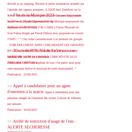
fluviale et au camping. Buvette et petite restauration assurées par
l'amicale des sapeurs pompiers. A 22h30 feux d'artifices sur la
>>
Fête de la Musique 2023
Saône. Venez nombreux en prendre plein les yeux Site internet :
Comme chaque année
https://www.youtube.com/watch?v=fqr...
les élèves de l'École Départementale de Musique proposeront des
Publication : 08/07/2023
auditions 16h00 (environ 3/4h à 1h00) L'Union Musicale de
Scey/Saône dirigée par Pascal Dubois nous proposera un concert
17h30 ( " " ) Sur scène commenceront à se produire les groupes
: VOIR DOCUMENT JOINT CONCERNANT LES GROUPES
>>
30 ans du HBC Val de Saône
ET LEUR UNIVERS. 19H00 HOMELY STORIES 20H00
Le club de
MERIENNE 21H00 LYS IMPALA 22H00 MYSTICALLY
handball fête ses 30 ans cette année
23H15 HOUDINI Vous espérant de tout c?ur parmi nous pour
Publication : 14/05/2023
cette rencontre festive et musicale de notre municipalité, ?
Publication : 23/06/2023
>>
Appel à candidature pour un agent
d'entretien à la mairie
Appel à candidature pour une
personne chargée de l'entretien des locaux à raison de 10heures
par semaine
Publication : 26/03/2023
>>
Arrêté de restriction d'usage de l'eau -
ALERTE SECHERESSE