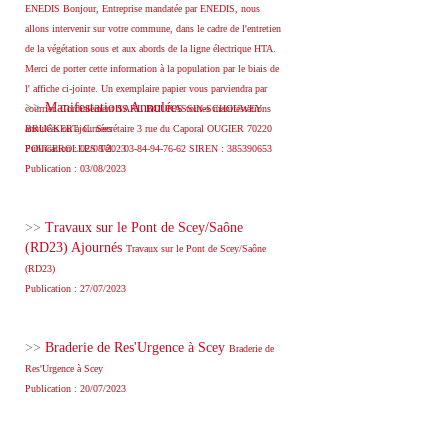
ENEDIS Bonjour, Entreprise mandatée par ENEDIS, nous
allons intervenir sur votre commune, dans le cadre de l'entretien
de la végétation sous et aux abords de la ligne électrique HTA.
Merci de porter cette information à la population par le biais de
l' affiche ci-jointe. Un exemplaire papier vous parviendra par
>>
Manifestations Annulées
courrier. Cordialement SARL BOURASSIN-SCHOUWEY
toutes manifestations
BRUCKERT. C. Secrétaire 3 rue du Caporal OUGIER 70220
annulées ou ajournées
FOUGEROLLES Tél. : 03-84-94-76-62 SIREN : 385390653
Publication : 02/08/2023
Publication : 03/08/2023
>>
Travaux sur le Pont de Scey/Saône
(RD23) Ajournés
Travaux sur le Pont de Scey/Saône
(RD23)
Publication : 27/07/2023
>>
Braderie de Res'Urgence à Scey
Braderie de
Res'Urgence à Scey
Publication : 20/07/2023