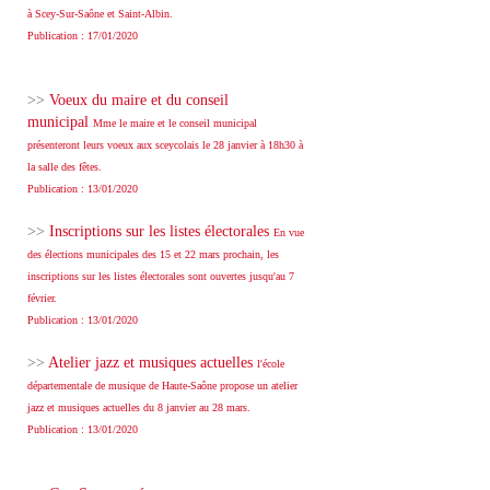
à Scey-Sur-Saône et Saint-Albin.
Publication : 17/01/2020
>>
Voeux du maire et du conseil
municipal
Mme le maire et le conseil municipal
présenteront leurs voeux aux sceycolais le 28 janvier à 18h30 à
la salle des fêtes.
Publication : 13/01/2020
>>
Inscriptions sur les listes électorales
En vue
des élections municipales des 15 et 22 mars prochain, les
inscriptions sur les listes électorales sont ouvertes jusqu'au 7
février.
Publication : 13/01/2020
>>
Atelier jazz et musiques actuelles
l'école
départementale de musique de Haute-Saône propose un atelier
jazz et musiques actuelles du 8 janvier au 28 mars.
Publication : 13/01/2020