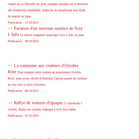
couple de La Neuvelle les Scey souhaite installer sur le territoire
une production maraîchère. Aidez les en remplissant leur étude
de marché en ligne
Publication : 11/10/2021
>>
Parution d'un nouveau numéro de Scey
L'Info
Le dernier magazine municipal Scey L'info est paru.
Publication : 09/10/2021
>>
La commune aux couleurs d'Octobre
Rose
Pour marquer notre soutien au mouvement Octobre
Rose, nous avons décidé d'illuminer l'ancien musée du costume
en rose tout ce mois d'octobre.
Publication : 08/10/2021
>>
Rallye de voitures d'époque
Ce dimanche 3
octobre, Rallye de voitures d'époque à Scey-Sur-Saône
Publication : 02/10/2021