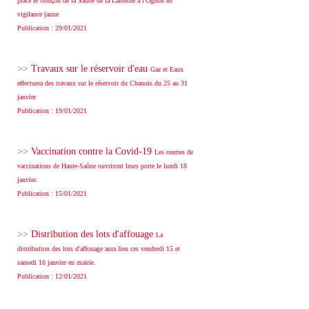
placé le tronçon de la Saône de la Lanterne à l'Ognon en
vigilance jaune
Publication : 29/01/2021
>>
Travaux sur le réservoir d'eau
Gaz et Eaux
effectuera des travaux sur le réservoir du Chanois du 25 au 31
janvier
Publication : 19/01/2021
>>
Vaccination contre la Covid-19
Les centres de
vaccinations de Haute-Saône ouvriront leurs porte le lundi 18
janvier.
Publication : 15/01/2021
>>
Distribution des lots d'affouage
La
distribution des lots d'affouage aura lieu ces vendredi 15 et
samedi 16 janvier en mairie.
Publication : 12/01/2021