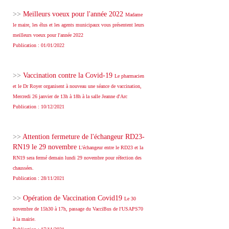
>>
Meilleurs voeux pour l'année 2022
Madame
le maire, les élus et les agents municipaux vous présentent leurs
meilleurs voeux pour l'année 2022
Publication : 01/01/2022
>>
Vaccination contre la Covid-19
Le pharmacien
et le Dr Royer organisent à nouveau une séance de vaccination,
Mercredi 26 janvier de 13h à 18h à la salle Jeanne d'Arc
Publication : 10/12/2021
>>
Attention fermeture de l'échangeur RD23-
RN19 le 29 novembre
L'échangeur entre le RD23 et la
RN19 sera fermé demain lundi 29 novembre pour réfection des
chaussées.
Publication : 28/11/2021
>>
Opération de Vaccination Covid19
Le 30
novembre de 15h30 à 17h, passage du VacciBus de l'USAPS70
à la mairie.