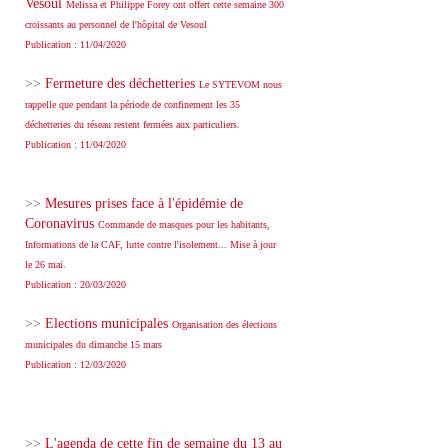
Vesoul
Melissa et Philippe Forey ont offert cette semaine 300
croissants au personnel de l'hôpital de Vesoul
Publication : 11/04/2020
>>
Fermeture des déchetteries
Le SYTEVOM nous
rappelle que pendant la période de confinement les 35
déchetteries du réseau restent fermées aux particuliers.
Publication : 11/04/2020
>>
Mesures prises face à l'épidémie de
Coronavirus
Commande de masques pour les habitants,
Informations de la CAF, lutte contre l'isolement... Mise à jour
le 26 mai.
Publication : 20/03/2020
>>
Elections municipales
Organisation des élections
municipales du dimanche 15 mars
Publication : 12/03/2020
>>
L'agenda de cette fin de semaine du 13 au