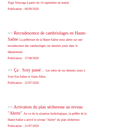
Yoga Viniyoga à partir du 14 septembre en mairie
Publication : 06/09/2020
>>
Recrudescence de cambriolages en Haute-
Saône
La préfecture de la Haute-Saône nous alerte sur une
recrudescence des cambriolages ces derniers jours dans le
département.
Publication : 27/08/2020
>>
Ça : Scey passé...
Les infos de ces derniers jours à
Scey-Sur-Saône et Saint-Albin
Publication : 22/07/2020
>>
Activation du plan sécheresse au niveau
"Alerte"
Au vu de la situation hydrologique, la préfète de la
Haute-Saône a activé le niveau "Alerte" du plan sécheresse.
Publication : 21/07/2020