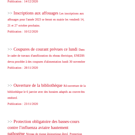
Publication : 14/12/2020
>>
Inscriptions aux affouages
Les inscriptions aux
affouages pour l'année 2023 se feront en mairie les vendredi 14,
21 et 27 octobre prochains.
Publication : 10/12/2020
>>
Coupures de courant prévues ce lundi
Dans
le cadre de travaux d'amélioration du réseau électrique, ENEDIS
devra procéder à des coupures d'alimentation lundi 30 novembre
Publication : 28/11/2020
>>
Ouverture de la bibliothèque
Ré-ouverture de la
bibliothèque le 6 janvier avec des horaires adaptés au couvre-feu
renforcé.
Publication : 23/11/2020
>>
Protection obligatoire des basses-cours
contre l'influenza aviaire hautement
pathogène
Niveau de risque épizootique élevé. Protection