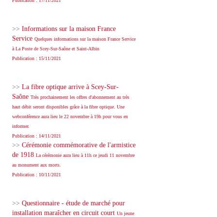
Publication : 17/11/2021
>>
Informations sur la maison France
Service
Quelques informations sur la maison France Service
à La Poste de Scey-Sur-Saône et Saint-Albin
Publication : 15/11/2021
>>
La fibre optique arrive à Scey-Sur-
Saône
Très prochainement les offres d'abonnement au très
haut débit seront disponibles grâce à la fibre optique. Une
webconférence aura lieu le 22 novembre à 19h pour vous en
informer.
Publication : 14/11/2021
>>
Cérémonie commémorative de l'armistice
de 1918
La cérémonie aura lieu à 11h ce jeudi 11 novembre
au monument aux morts.
Publication : 10/11/2021
>>
Questionnaire - étude de marché pour
installation maraîcher en circuit court
Un jeune