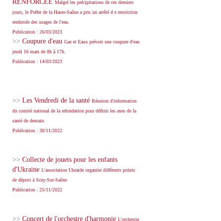
RENFORCEE
Malgré les précipitations de ces derniers
jours, le Préfet de la Haute-Saône a pris un arrêté d e restriction
renforcée des usages de l'eau.
Publication : 26/03/2023
>>
Coupure d'eau
Gaz et Eaux prévoit une coupure d'eau
jeudi 16 mars de 8h à 17h.
Publication : 14/03/2023
>>
Les Vendredi de la santé
Réunion d'information
du comité national de la refondation pour définir les axes de la
santé de demain.
Publication : 30/11/2022
>>
Collecte de jouets pour les enfants
d'Ukraine
L'association Ukraide organise différents points
de dépots à Scey-Sur-Saône
Publication : 25/11/2022
>>
Concert de l'orchestre d'harmonie
L'orchestre