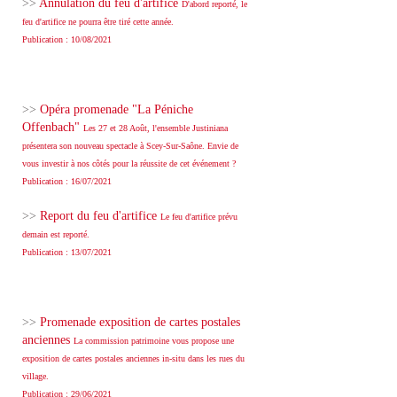
>>
Annulation du feu d'artifice
D'abord reporté, le
feu d'artifice ne pourra être tiré cette année.
Publication : 10/08/2021
>>
Opéra promenade "La Péniche
Offenbach"
Les 27 et 28 Août, l'ensemble Justiniana
présentera son nouveau spectacle à Scey-Sur-Saône. Envie de
vous investir à nos côtés pour la réussite de cet événement ?
Publication : 16/07/2021
>>
Report du feu d'artifice
Le feu d'artifice prévu
demain est reporté.
Publication : 13/07/2021
>>
Promenade exposition de cartes postales
anciennes
La commission patrimoine vous propose une
exposition de cartes postales anciennes in-situ dans les rues du
village.
Publication : 29/06/2021