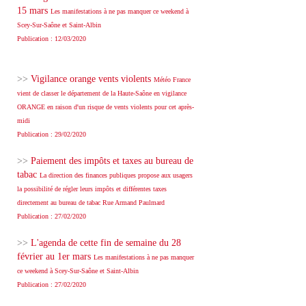
15 mars
Les manifestations à ne pas manquer ce weekend à
Scey-Sur-Saône et Saint-Albin
Publication : 12/03/2020
>>
Vigilance orange vents violents
Météo France
vient de classer le département de la Haute-Saône en vigilance
ORANGE en raison d'un risque de vents violents pour cet après-
midi
Publication : 29/02/2020
>>
Paiement des impôts et taxes au bureau de
tabac
La direction des finances publiques propose aux usagers
la possibilité de régler leurs impôts et différentes taxes
directement au bureau de tabac Rue Armand Paulmard
Publication : 27/02/2020
>>
L'agenda de cette fin de semaine du 28
février au 1er mars
Les manifestations à ne pas manquer
ce weekend à Scey-Sur-Saône et Saint-Albin
Publication : 27/02/2020