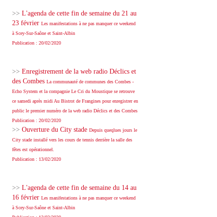
>>
L'agenda de cette fin de semaine du 21 au
23 février
Les manifestations à ne pas manquer ce weekend
à Scey-Sur-Saône et Saint-Albin
Publication : 20/02/2020
>>
Enregistrement de la web radio Déclics et
des Combes
La communauté de communes des Combes -
Echo System et la compagnie Le Cri du Moustique se retrouve
ce samedi après midi Au Bistrot de Frangines pour enregistrer en
public le premier numéro de la web radio Déclics et des Combes
Publication : 20/02/2020
>>
Ouverture du City stade
Depuis queqlues jours le
City stade installé vers les cours de tennis derrière la salle des
fêtes est opérationnel.
Publication : 13/02/2020
>>
L'agenda de cette fin de semaine du 14 au
16 février
Les manifestations à ne pas manquer ce weekend
à Scey-Sur-Saône et Saint-Albin