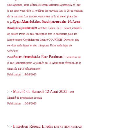
sous alternat. Tous véhicules seront autorisés à passer.A ce jour
je ne peux vous dire si le début des travaux sera le 28 ou courant
de la semaine (ces travaux consistent en la mise en place des
>>
Petit Marché des Producteurs du 19 Aout
big-bag pour étancher la zone travaux) Le début de la déviation
sera du 4 septembre au 31 octobre. Seuls les PL seront interdits
Publication : 18/08/2023
de passer. Pour les bus l'entreprise fera le nécessaire pour les
laisser passer Cordialement Leonie COURTOIS Direction des
services techniques et des transports Unité technique de
VESOUL
>>
Acces fermé à la Rue Paulmard
Publication : 23/08/2023
Fermeture de
la rue Paulmard pour la journée du 18 Aout pour réfection de la
chaussée par le départemenet
Publication : 16/08/2023
>>
Marché du Samedi 12 Aout 2023
Petit
Marché de producteurs locaux
Publication : 10/08/2023
>>
Entretien Réseau Enedis
ENTRETIEN RESEAU