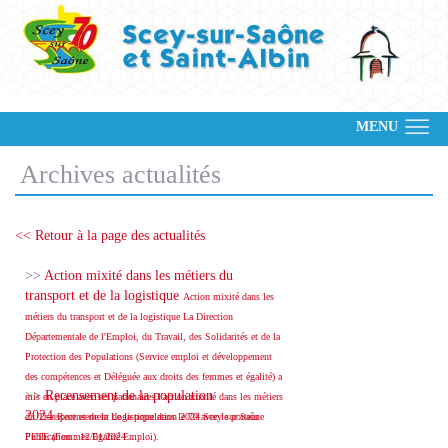
MENU
Archives actualités
<< Retour à la page des actualités
>>
Action mixité dans les métiers du
transport et de la logistique
Action mixité dans les
métiers du transport et de la logistique La Direction
Départementale de l'Emploi, du Travail, des Solidarités et de la
Protection des Populations (Service emploi et développement
des compétences et Déléguée aux droits des femmes et égalité) a
>>
Recensement de la population
mis en place avec ses partenaires l'action mixité dans les métiers
2024
du Transport et de la Logistique dans le 70 avec le porteur
Recensement de la population 2024 Scey sur Saône
FETE (Femmes Egalité Emploi).
Publication : 12/01/2024