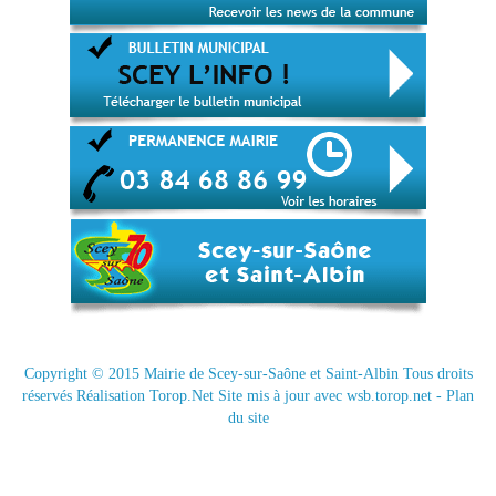
Copyright © 2015
Mairie de Scey-sur-Saône et Saint-Albin
Tous droits
réservés Réalisation
Torop.Net
Site mis à jour avec
wsb.torop.net
-
Plan
du site