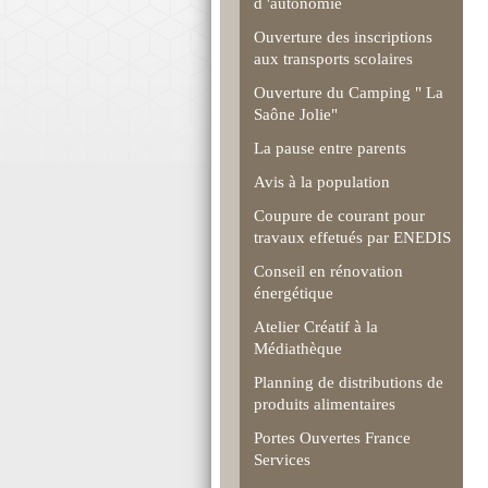
d 'autonomie
Ouverture des inscriptions
aux transports scolaires
Ouverture du Camping " La
Saône Jolie"
La pause entre parents
Avis à la population
Coupure de courant pour
travaux effetués par ENEDIS
Conseil en rénovation
énergétique
Atelier Créatif à la
Médiathèque
Planning de distributions de
produits alimentaires
Portes Ouvertes France
Services