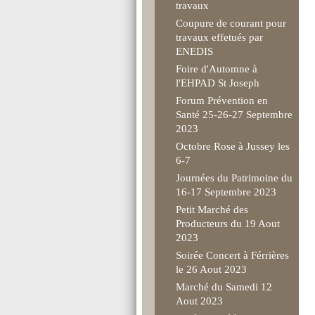
travaux
Coupure de courant pour
travaux effetués par
ENEDIS
Foire d'Automne à
l'EHPAD St Joseph
Forum Prévention en
Santé 25-26-27 Septembre
2023
Octobre Rose à Jussey les
6-7
Journées du Patrimoine du
16-17 Septembre 2023
Petit Marché des
Producteurs du 19 Aout
2023
Soirée Concert à Férrières
le 26 Aout 2023
Marché du Samedi 12
Aout 2023