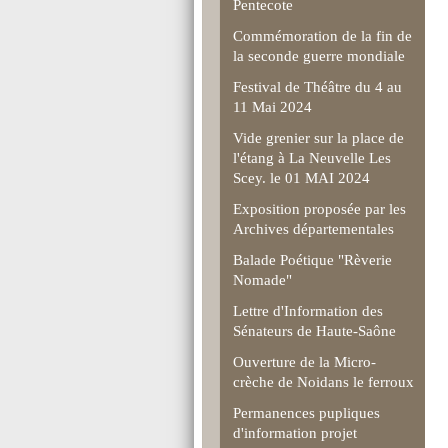
Pentecote
Commémoration de la fin de
la seconde guerre mondiale
Festival de Théâtre du 4 au
11 Mai 2024
Vide grenier sur la place de
l'étang à La Neuvelle Les
Scey. le 01 MAI 2024
Exposition proposée par les
Archives départementales
Balade Poétique "Rèverie
Nomade"
Lettre d'Information des
Sénateurs de Haute-Saône
Ouverture de la Micro-
crèche de Noidans le ferroux
Permanences pupliques
d'information projet