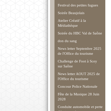
Festival des petites fugues
Soirée Beaujolais
Atelier Créatif à la
Médiathèque
Soirée du HBC Val de Saône
don du sang
News letter Septembre 2025
de l'Office du tourisme
Challenge de Foot à Scey
sur Saône
News letter AOUT 2025 de
l'Office du tourisme
Concour Police Nationale
Fête de la Musique 28 Juin
2028
Conduite automobile et perte