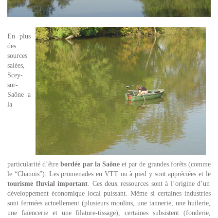
En plus
des
sources
salées,
Scey-
sur-
Saône a
la
particularité d’être
bordée par la Saône
et par de grandes forêts (comme
le “Chanois”). Les promenades en VTT ou à pied y sont appréciées et le
tourisme fluvial important
. Ces deux ressources sont à l’origine d’un
développement économique local puissant. Même si certaines industries
sont fermées actuellement (plusieurs moulins, une tannerie, une huilerie,
une faïencerie et une filature-tissage), certaines subsistent (fonderie,