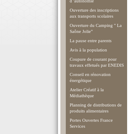
d 'autonomie
Ouverture des inscriptions
aux transports scolaires
Ouverture du Camping " La
Saône Jolie"
La pause entre parents
Avis à la population
Coupure de courant pour
travaux effetués par ENEDIS
Conseil en rénovation
énergétique
Atelier Créatif à la
Médiathèque
Planning de distributions de
produits alimentaires
Portes Ouvertes France
Services