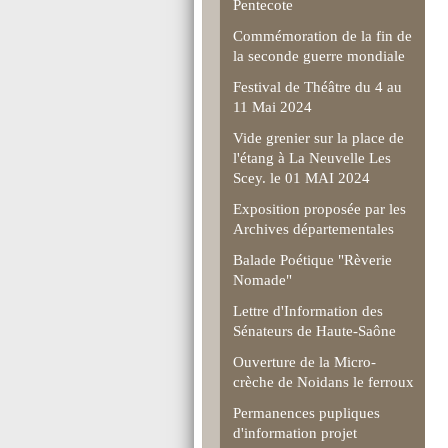
Pentecote
Commémoration de la fin de
la seconde guerre mondiale
Festival de Théâtre du 4 au
11 Mai 2024
Vide grenier sur la place de
l'étang à La Neuvelle Les
Scey. le 01 MAI 2024
Exposition proposée par les
Archives départementales
Balade Poétique "Rèverie
Nomade"
Lettre d'Information des
Sénateurs de Haute-Saône
Ouverture de la Micro-
crèche de Noidans le ferroux
Permanences pupliques
d'information projet