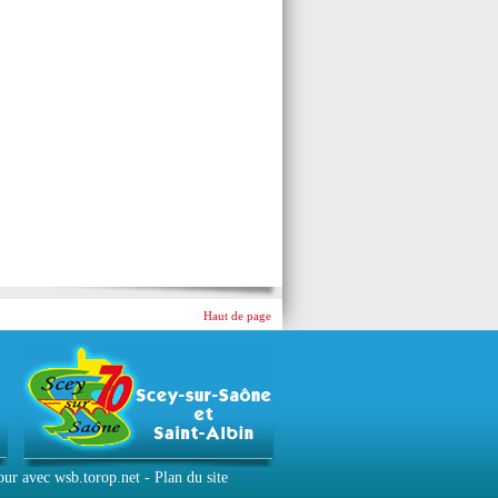
Haut de page
jour avec
wsb.torop.net
-
Plan du site