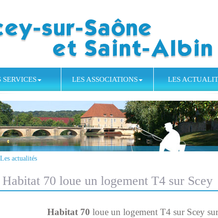
S SERVICES
LES ASSOCIATIONS
LES ACTUALI
Les actualités
Habitat 70 loue un logement T4 sur Scey
Habitat 70
loue un logement T4 sur Scey su