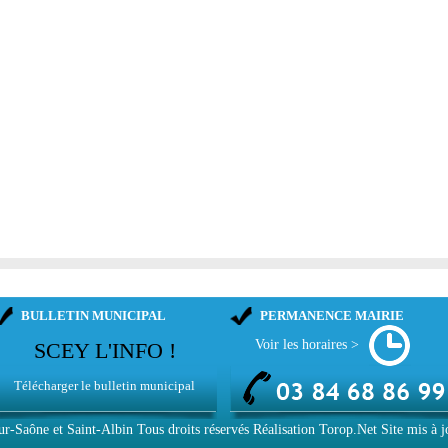
BULLETIN MUNICIPAL
PERMANENCE MAIRIE
Voir les horaires >
SCEY L'INFO !
Télécharger le bulletin municipal
ur-Saône et Saint-Albin
Tous droits réservés Réalisation
Torop.Net
Site mis à 