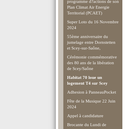
programme d?actions de son
Plan Climat Air Energie
Territorial (PCAET)
Super Loto du 16 Novembre
2024
55ème anniversaire du
jumelage entre Dornstetten
et Scey-sur-Saône,
Cérémonie commémorative
des 80 ans de la libération
de Scey/Saône
Habitat 70 loue un
logement T4 sur Scey
Adhesion à PanneauPocket
Fête de la Musique 22 Juin
2024
Appel à candidature
Brocante du Lundi de