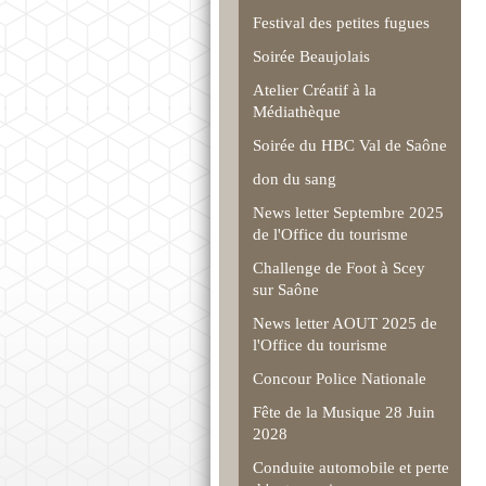
Festival des petites fugues
Soirée Beaujolais
Atelier Créatif à la
Médiathèque
Soirée du HBC Val de Saône
don du sang
News letter Septembre 2025
de l'Office du tourisme
Challenge de Foot à Scey
sur Saône
News letter AOUT 2025 de
l'Office du tourisme
Concour Police Nationale
Fête de la Musique 28 Juin
2028
Conduite automobile et perte