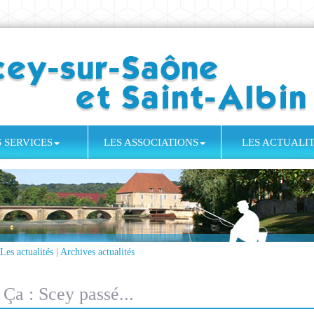
S SERVICES
LES ASSOCIATIONS
LES ACTUALI
Les actualités
|
Archives actualités
Ça : Scey passé...