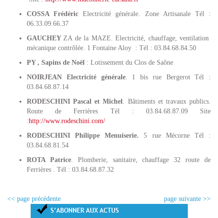
COSSA Frédéric
Electricité générale. Zone Artisanale Tél :
06.33.09.66.37
GAUCHEY
ZA de la MAZE. Electricité, chauffage, ventilation
mécanique contrôlée. 1 Fontaine Aloy : Tél : 03.84.68.84.50
PY ­, Sapins de Noël
: Lotissement du Clos de Saône
NOIRJEAN Electricité générale
. 1 bis rue Bergerot Tél :
03.84.68.87.14
RODESCHINI Pascal et Michel
. Bâtiments et travaux publics.
Route de Ferrières Tél : 03.84.68.87.09 Site
:
http://www.rodeschini.com/
RODESCHINI Philippe Menuiserie.
5 rue Mécorne Tél :
03.84.68.81.54
ROTA Patrice
. Plomberie, sanitaire, chauffage 32 route de
Ferrières . Tél : 03.84.68.87.32
<< page précédente
page suivante >>