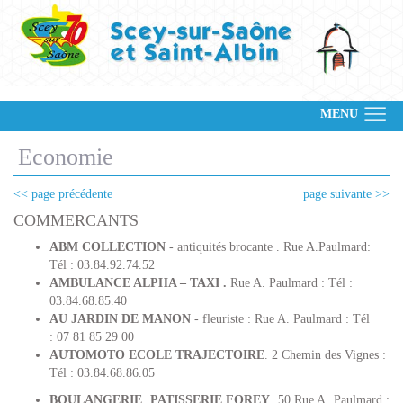
MENU
Economie
<< page précédente
page suivante >>
COMMERCANTS
ABM COLLECTION
­ - antiquités brocante . Rue A.Paulmard:
Tél : 03.84.92.74.52
AMBULANCE ALPHA – TAXI .
Rue A. Paulmard : Tél :
03.84.68.85.40
AU JARDIN DE MANON
- fleuriste : Rue A. Paulmard : Tél
:
07 81 85 29 00
AUTO­MOTO­ ECOLE TRAJECTOIRE
. 2 Chemin des Vignes :
Tél : 03.84.68.86.05
BOULANGERIE PATISSERIE FOREY
. 50 Rue A. Paulmard :