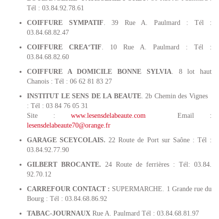
Tél : 03.84.92.78.61
COIFFURE SYMPATIF
. 39 Rue A. Paulmard : Tél :
03.84.68.82.47
COIFFURE CREA‘TIF
. 10 Rue A. Paulmard : Tél :
03.84.68.82.60
COIFFURE A DOMICILE BONNE SYLVIA
. 8 lot haut
Chanois : Tél : 06 62 81 83 27
INSTITUT LE SENS DE LA BEAUTE
. 2b Chemin des Vignes
: Tél : 03 84 76 05 31
Site :
www.lesensdelabeaute.com
Email :
lesensdelabeaute70@orange.fr
GARAGE SCEYCOLAIS.
22 Route de Port sur Saône : Tél :
03.84.92.77.90
GILBERT BROCANTE.
24 Route de ferrières : Tél: 03.84.
92.70.12
CARREFOUR CONTACT :
SUPERMARCHE. 1 Grande rue du
Bourg : Tél : 03.84.68.86.92
TABAC-JOURNAUX
Rue A. Paulmard Tél : 03.84.68.81.97