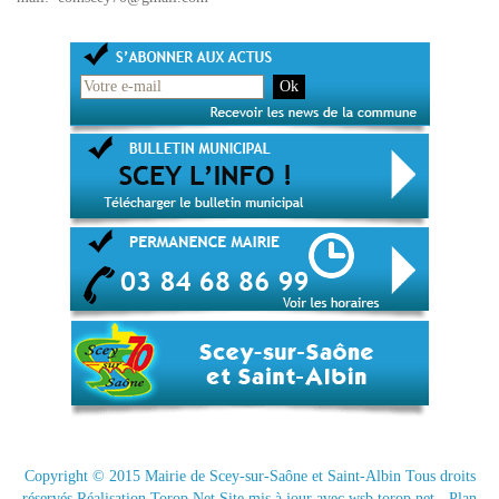
Copyright © 2015
Mairie de Scey-sur-Saône et Saint-Albin
Tous droits
réservés Réalisation
Torop.Net
Site mis à jour avec
wsb.torop.net
-
Plan