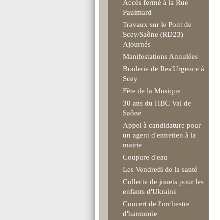
Accès fermé à la Rue
Paulmard
Travaux sur le Pont de
Scey/Saône (RD23)
Ajournés
Manifestations Annulées
Braderie de Res'Urgence à
Scey
Fête de la Musique
30 ans du HBC Val de
Saône
Appel à candidature pour
un agent d'entretien à la
mairie
Coupure d'eau
Les Vendredi de la santé
Collecte de jouets pour les
enfants d'Ukraine
Concert de l'orchestre
d'harmonie