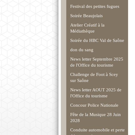
Festival des petites fugues
Soirée Beaujolais
Atelier Créatif à la
Médiathèque
Soirée du HBC Val de Saône
don du sang
News letter Septembre 2025
de l'Office du tourisme
Challenge de Foot à Scey
sur Saône
News letter AOUT 2025 de
l'Office du tourisme
Concour Police Nationale
Fête de la Musique 28 Juin
2028
Conduite automobile et perte