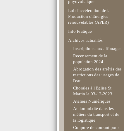
phyovoltaique
Loi d'accélération de la
Production d'Energies
renouvelables (APER)
Info Pratique
Archives actualités
Inscriptions aux affouages
Recensement de la
population 2024
Abrogation des arrêtés des
restrictions des usages de
l'eau
Chorales à l'Eglise St
Martin le 03-12-2023
Ateliers Numériques
Action mixité dans les
métiers du transport et de
la logistique
Coupure de courant pour