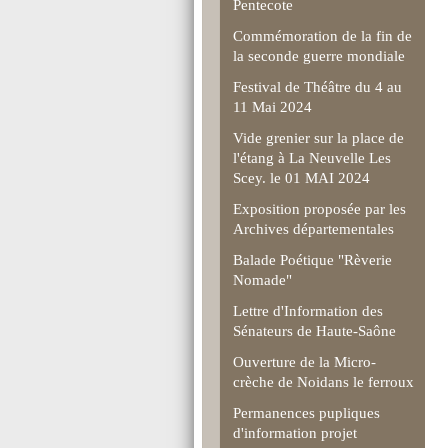
Pentecote
Commémoration de la fin de
la seconde guerre mondiale
Festival de Théâtre du 4 au
11 Mai 2024
Vide grenier sur la place de
l'étang à La Neuvelle Les
Scey. le 01 MAI 2024
Exposition proposée par les
Archives départementales
Balade Poétique "Rèverie
Nomade"
Lettre d'Information des
Sénateurs de Haute-Saône
Ouverture de la Micro-
crèche de Noidans le ferroux
Permanences pupliques
d'information projet