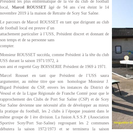
Président les plus emblématique de la vie du club de football
local,
Marcel ROUSSET
âgé de 94 ans s’est éteint le 14
novembre 2019 à la maison de Retraite de Scey Sur Saône.
Le parcours de Marcel ROUSSET en tant que dirigeant au club
de football local est preuve d’un
attachement particulier à l’USS, Président discret et donnant de
son temps et de sa personne sans
compter.
Monsieur ROUSSET succéda, comme Président à la tête du club
USS durant la saison 1971/1972, à
son ami et regretté Guy BOISSERIE Président de 1969 à 1971.
Marcel Rousset en tant que Président de l’USS saura
argumenter, au même titre que son homologue Monsieur J.
Bigard Président du CSP, envers les instances du District de
Vesoul et de la Ligue Régionale de Franche Comté pour que le
rapprochement des Clubs de Port Sur Saône (CSP) et de Scey
Sur Saône devienne une nécessité afin de développer au mieux
la pratique du football, les 2 clubs à l’époque jouaient dans le
même groupe de 1 ère division. La fusion A.S.S.P. (Association
Sportive Scey/Port Sur-Saône) regroupant les 2 communes
débutera la saison 1972/1973 et se terminera la saison