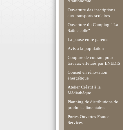
d 'autonomie
Ouverture des inscriptions
aux transports scolaires
Ouverture du Camping " La
Saône Jolie"
La pause entre parents
Avis à la population
Coupure de courant pour
travaux effetués par ENEDIS
Conseil en rénovation
énergétique
Atelier Créatif à la
Médiathèque
Planning de distributions de
produits alimentaires
Portes Ouvertes France
Services