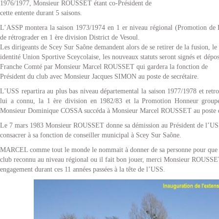
1976/1977, Monsieur ROUSSET étant co-Président de
cette entente durant 5 saisons.
L’ASSP montera la saison 1973/1974 en 1 er niveau régional (Promotion de Li
de rétrograder en 1 ère division District de Vesoul.
Les dirigeants de Scey Sur Saône demandent alors de se retirer de la fusion, le
identité Union Sportive Sceycolaise, les nouveaux statuts seront signés et dép
Franche Comté par Monsieur Marcel ROUSSET qui gardera la fonction de
Président du club avec Monsieur Jacques SIMON au poste de secrétaire.
L’USS repartira au plus bas niveau départemental la saison 1977/1978 et retro
lui a connu, la 1 ère division en 1982/83 et la Promotion Honneur group
Monsieur Dominique COSSA succéda à Monsieur Marcel ROUSSET au poste de 
Le 7 mars 1983 Monsieur ROUSSET donne sa démission au Président de l’USS e
consacrer à sa fonction de conseiller municipal à Scey Sur Saône.
MARCEL comme tout le monde le nommait à donner de sa personne pour que 
club reconnu au niveau régional ou il fait bon jouer, merci Monsieur ROUSSE
engagement durant ces 11 années passées à la tête de l’USS.