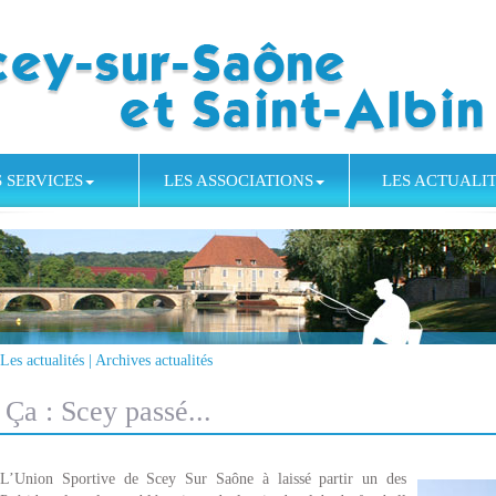
S SERVICES
LES ASSOCIATIONS
LES ACTUALI
Les actualités
|
Archives actualités
Ça : Scey passé...
L’Union Sportive de Scey Su
r Saône à laissé partir un des