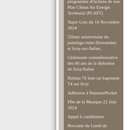
programme d?actions de son
Plan Climat Air Energie
Territorial (PCAET)
Super Loto du 16 Novembre
2024
55ème anniversaire du
jumelage entre Dornstetten
et Scey-sur-Saône,
Cérémonie commémorative
des 80 ans de la libération
de Scey/Saône
Habitat 70 loue un logement
T4 sur Scey
Adhesion à PanneauPocket
Fête de la Musique 22 Juin
2024
Appel à candidature
Brocante du Lundi de