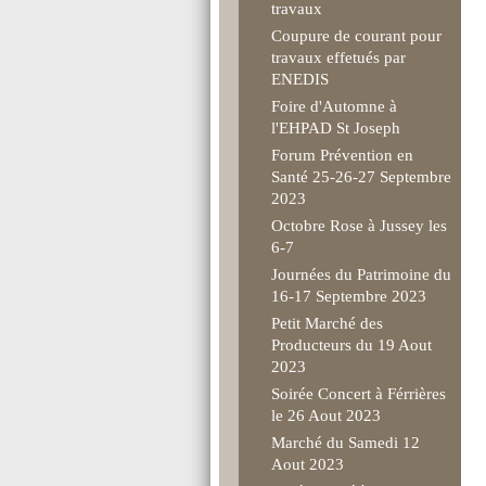
travaux
Coupure de courant pour
travaux effetués par
ENEDIS
Foire d'Automne à
l'EHPAD St Joseph
Forum Prévention en
Santé 25-26-27 Septembre
2023
Octobre Rose à Jussey les
6-7
Journées du Patrimoine du
16-17 Septembre 2023
Petit Marché des
Producteurs du 19 Aout
2023
Soirée Concert à Férrières
le 26 Aout 2023
Marché du Samedi 12
Aout 2023