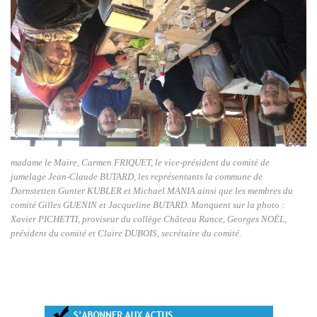
madame le Maire, Carmen FRIQUET, le vice-président du comité de 
jumelage Jean-Claude BUTARD, les représentants la commune de 
Dornstetten Gunter KUBLER et Michael MANIA ainsi que les membres du 
comité Gilles GUENIN et Jacqueline BUTARD. Manquent sur la photo : 
Xavier PICHETTI, proviseur du collège Château Rance, Georges NOËL, 
président du comité et Claire DUBOIS, secrétaire du comité.