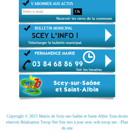
Copyright © 2015
Mairie de Scey-sur-Saône et Saint-Albin
Tous droits
réservés Réalisation
Torop.Net
Site mis à jour avec
wsb.torop.net
-
Plan
du site