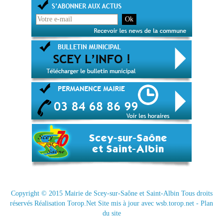
Copyright © 2015
Mairie de Scey-sur-Saône et Saint-Albin
Tous droits
réservés Réalisation
Torop.Net
Site mis à jour avec
wsb.torop.net
-
Plan
du site