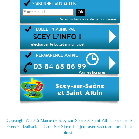
Copyright © 2015
Mairie de Scey-sur-Saône et Saint-Albin
Tous droits
réservés Réalisation
Torop.Net
Site mis à jour avec
wsb.torop.net
-
Plan
du site